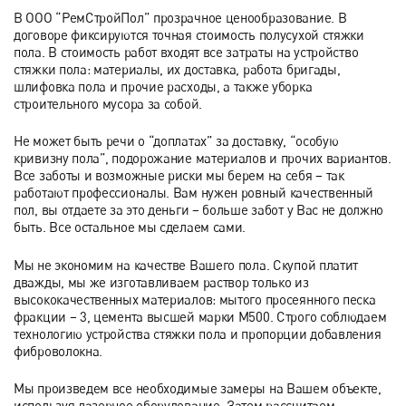
В ООО “РемСтройПол” прозрачное ценообразование. В
договоре фиксируются точная стоимость полусухой стяжки
пола. В стоимость работ входят все затраты на устройство
стяжки пола: материалы, их доставка, работа бригады,
шлифовка пола и прочие расходы, а также уборка
строительного мусора за собой.
Не может быть речи о “доплатах” за доставку, “особую
кривизну пола”, подорожание материалов и прочих вариантов.
Все заботы и возможные риски мы берем на себя – так
работают профессионалы. Вам нужен ровный качественный
пол, вы отдаете за это деньги – больше забот у Вас не должно
быть. Все остальное мы сделаем сами.
Мы не экономим на качестве Вашего пола. Скупой платит
дважды, мы же изготавливаем раствор только из
высококачественных материалов: мытого просеянного песка
фракции – 3, цемента высшей марки М500. Строго соблюдаем
технологию устройства стяжки пола и пропорции добавления
фиброволокна.
Мы произведем все необходимые замеры на Вашем объекте,
используя лазерное оборудование. Затем рассчитаем